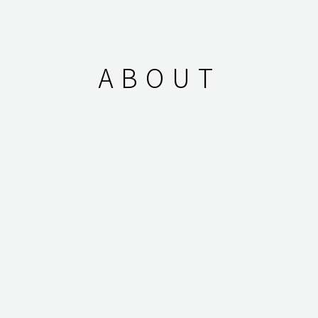
形の群れ]を指す言葉です。
[無形の群れ]はリーダーの無い、
個々の関係の瞬
間的な応対によって組織され、
その動きには環境
ABOUT
に最適化された機能的な美しさと、
野生の動物の
もつ生々しさが放つ官能的な美しさを併せもって
います。
swarmはそんな“無形の群れ”に習い、
固定化され
ず環境と共に最適に変化し続けることができる、
動的なデザインファームを目指しています。