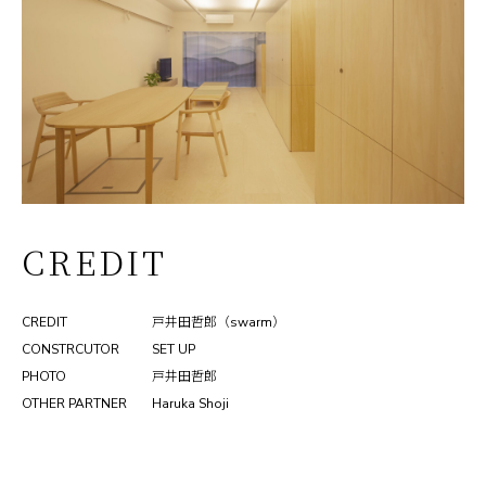
CREDIT
CREDIT
戸井田哲郎（swarm）
CONSTRCUTOR
SET UP
PHOTO
戸井田哲郎
OTHER PARTNER
Haruka Shoji